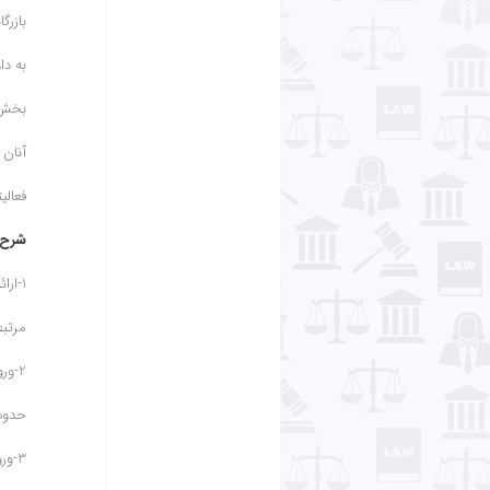
بازرگ
به د
بخش د
آنان
فعالی
شرح 
مرتب
2-ور
حدوث 
3-و