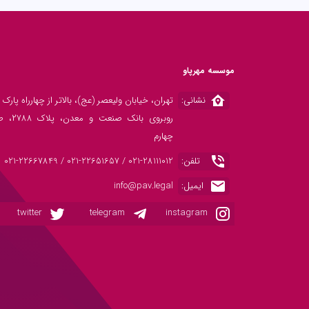
موسسه مهرپاو
نشانی:
تهران، خیابان ولیعصر (عج)، بالاتر از چهارراه پارک 
روبروی بانک صنعت و 
چهارم
تلفن:
021-28111012 / 021-22651657 / 021-22667849
ایمیل:
info@pav.legal
twitter
telegram
instagram