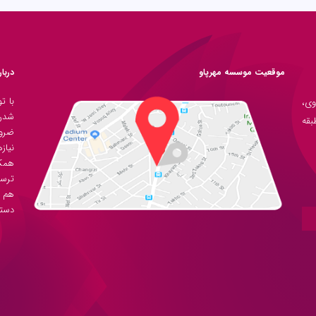
موقعیت موسسه مهرپاو
دربا
با ت
وی،
شدن 
معدن، پلاک ۲۷۸۸، طبقه
ضرور
نیاز
همکا
ترسی
دست