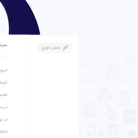
معرف
بخش داوری
امروز
تاریخ
تقدم 
در سا
تر ب
اختل